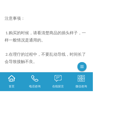
注意事项：
购买的时候，请看清楚商品的插头样子，一
1.
样一般情况是通用的。
在理疗的过程中，不要乱动导线，时间长了
2.
会导致接触不良。
理疗时间结束后，建议不要经常把导线缠起
3.
来。
首页
电话咨询
在线留言
微信咨询
当发现导线接触不良的时候，可以更换导线
4.
以免有触电的感觉。
5.
更换配件的时候，不要拉住导线直接拔出
来，应该握住导线头按照要求把插头轻轻取下