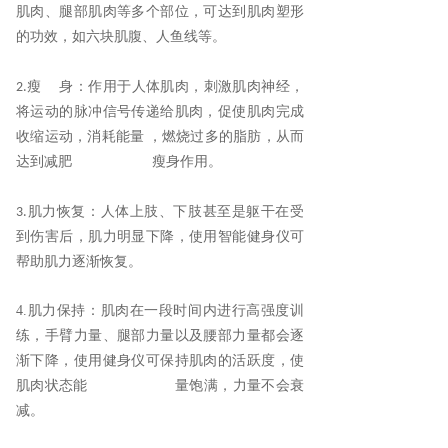
肌肉
、
腿部肌肉等多个部位，可达
到
肌肉塑形
的
功效
，
如六块肌腹
、
人鱼线等
。
瘦 身
：
作用于人体肌肉，刺激肌肉神经，
2.
将运动的脉冲信号传
递
给肌肉，促使肌肉完成
收缩运动，消耗能量
，燃烧过多的脂肪，从而
达到减肥 瘦身作用
。
肌力恢复
：
人体上肢
、
下肢甚至是躯干在受
3.
到伤害后，肌力明显下降，使用智能健身仪可
帮助肌力逐渐恢复
。
4.
肌力保持
：
肌肉在一段时间内进行高强度训
练，手臂力量
、
腿部力量以及腰部力量都会逐
渐下降，使用健身仪可保持肌肉的活跃度，使
肌肉状态能 量饱满，力量不会衰
减
。