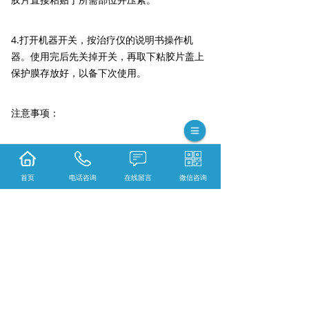
4.打开机器开关，按治疗仪的说明书操作机
器。使用完后先关掉开关，再取下粘胶片盖上
保护膜存放好，以备下次使用。
注意事项：
1.本品可多次反复使用（建议专人专用，避免
多人混用）。
首页
电话咨询
在线留言
微信咨询
2.若粘胶片的粘性下降，用清水冲洗一下晾干
后即可恢复粘贴力。
3.贮藏：放置于2~25℃通风环境下保存。
4.导电电极片使用寿命一般为300-400次。