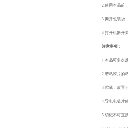
2.使用本品前
3.撕开包装
4.打开机器
注意事项：
1.本品可多
2.若粘胶片
3.贮藏：放置
4.导电电极片使
5.切记不可