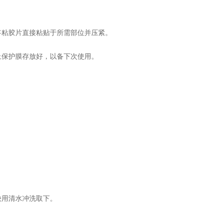
将粘胶片直接粘贴于所需部位并压紧。
上保护膜存放好，以备下次使用。
快用清水冲洗取下。