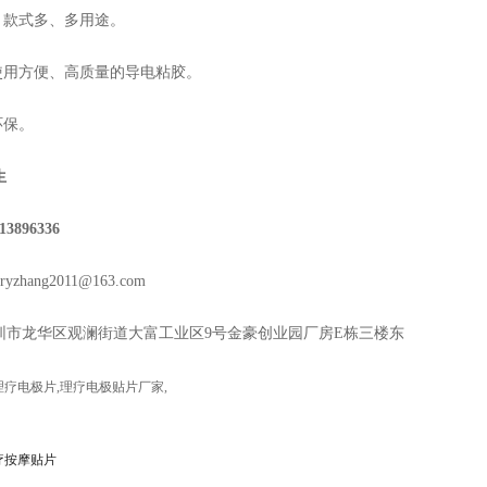
，款式多、多用途。
，使用方便、高质量的导电粘胶。
环保。
生
896336
zhang2011@163.com
圳市龙华区观澜街道大富工业区9号金豪创业园厂房E栋三楼东
理疗电极片
,
理疗电极贴片厂家
,
疗按摩贴片