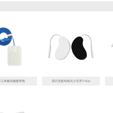
婴儿单极负极板带线
四川无纺布线式小月牙3×6cm