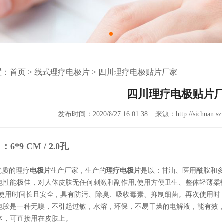
置：
首页
>
线式理疗电极片
>
四川理疗电极贴片厂家
四川理疗电极贴片
发布时间：2020/8/27 16:01:38
来源：http://sichuan.szt
6*9 CM / 2.0孔
质的理疗
电极片
生产厂家，生产的
理疗电极片
是以：甘油、医用酰胺和
电性能极佳，对人体皮肤无任何刺激和副作用,使用方便卫生、整体轻薄柔
.使用时间长且安全，具有防污、除臭、吸收毒素、抑制细菌。再次使用
电胶是一种无嗅，不引起过敏，水溶，环保，不易干燥的电解液，能有效
体，可直接用在皮肤上。