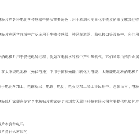
电极片在各种电化学传感器中扮演重要角色，用于检测和测量化学物质的浓度或其他特
电极片在医学领域中广泛应用于生物传感器、神经刺激器、脑机接口等设备中。它们用
中的电极片用于促进电解过程，例如在电解水过程中产生氢氧气。它们通常由惰性金属
片在太阳能电池板（光伏电池）中用于捕获光能并转化为电能。太阳能电池板的电极片
用于电化学加工、电解析出、电镀、电切、电火花加工等工业应用中。总体而言，电极
极线厂家哪家便宜？电极贴片哪家好？深圳市天翼恒科技有限公司主要提供电极片,电极
极片本身带电吗
极片是什么材质的