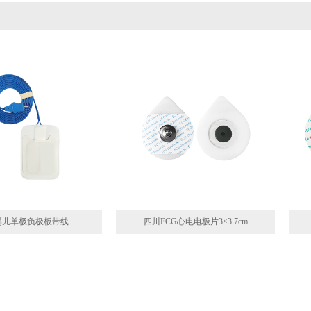
婴儿单极负极板带线
四川ECG心电电极片3×3.7cm