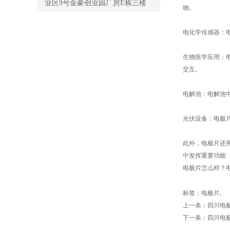
业区9号金豪创业园厂房E栋三楼
物。
电化学传感器：
生物医学应用：
交互。
电解池：电解池
光伏设备：电极
此外，电极片还
中发挥重要功能
电极片怎么样？电
标签：
电极片
,
上一条：
四川电
下一条：
四川电