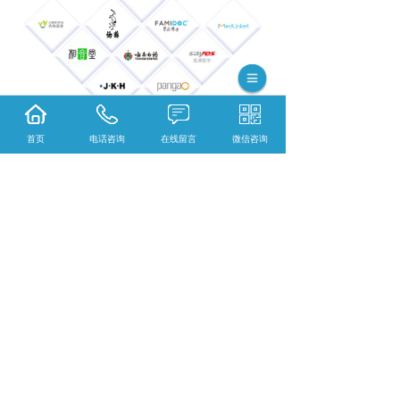
首页
电话咨询
在线留言
微信咨询
四、考察品质管控与稳定性
广州水凝胶贴片厂家哪家好？稳定的产品
品质是长期合作的前提。水凝胶贴片直接
接触人体，品质稳定性至关重要。天翼恒
80%的生产技术工人拥有十年以上行业经
验，所有生产流程严格按照ISO9001国际
质量体系认证管控，结合60多项发明专利
的技术积累，从原料采购到成品出厂全程
可控，确保产品性能稳定，为经销商赢得
终端客户信任提供保障。