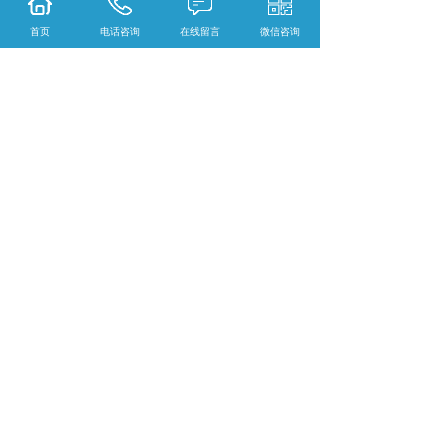
也从侧面反映了其在技术领域的持续投
首页
电话咨询
在线留言
微信咨询
入，为合作企业提供了合规经营的保障。
综合来看，选择深圳按摩仪凝胶电极片厂
家时，企业最应关注的是集生产实力、品
控体系、定制能力与合规资质于一体的综