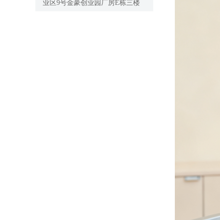
业区9号金豪创业园厂房E栋三楼