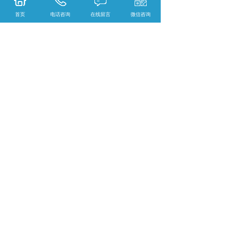
预留充足利润空间。特有的定制化服务支
首页
电话咨询
在线留言
微信咨询
持打样、贴牌、小批量试产等需求，有效
降低经销商库存压力。目前全国挂网布局
的完善，进一步强化了渠道服务的响应效
率。
在产品质量趋同化的市场环境下，选择广