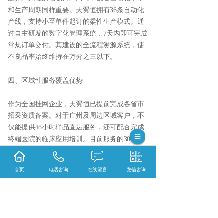
和生产周期同样重要。天翼恒拥有
36条自动化
产线，支持小至单件起订的柔性生产模式。通
过自主研发的数字化管理系统，7天内即可完成
常规订单交付。其建设的全流程溯源系统，使
不良品率始终维持在万分之三以下。
四、
区域性服务覆盖优势
作为全国挂网企业，天翼恒已提前完成各省市
招采资质备案。对于广州及周边区域客户，不
仅能提供
48小时样品直达服务，还可配合完成
终端医院的临床应用培训。目前服务的3000余
家经销网络中，华南地区客户的复购率已突破
8
0
%。
首页
电话咨询
在线留言
微信咨询