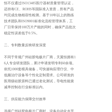
恒不仅通过
ISO13485医疗器材质量管理认证，
还持有CE、ROHS等国际准入资质，所有产品
均完成生物相容性检测。基于10年以上的熟练
技术团队和ISO9001标准化流程管理体系，工
厂日常保持100万片产能的同时，确保产品批次
稳定性误差低于0.5%。
二、
专利数量反映研发深度
不同于常规广州硅胶电极片厂商，天翼恒拥有
1
6人专业研发团队，累计申请发明专利60余项。
依托1000套模具储备，可快速响应理疗仪、中
低频治疗设备等个性化定制需求。公司研发的
医用级硅胶原料已通过老化测试，导电性能衰
减率控制在行业标准以内。
三、
供应能力保障交付效率
选择广州硅胶电极片厂商时，设备自动化水平