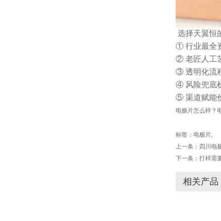
选择天翼恒
① 行业最全
② 老匠人工
③ 透明化流
④ 风险兜底
⑤ 渠道赋能
电极片怎么样？电
标签：
电极片
,
上一条：
四川电
下一条：
打样需
相关产品