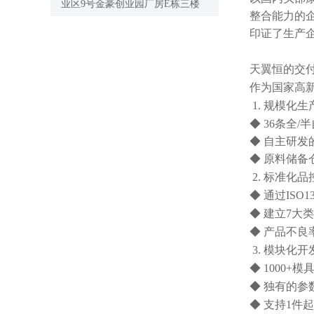
业区9号金豪创业园厂房E栋三楼
整合能力的
印证了生产
天翼恒的交
作为国家高
1. 规模化
◆ 36条全/
◆ 自主研发
◆ 原料储备
2. 标准化
◆ 通过ISO
◆ 建立7大
◆ 产品不良率
3. 模块化
◆ 1000
◆ 独有的参
◆ 支持1
件
起