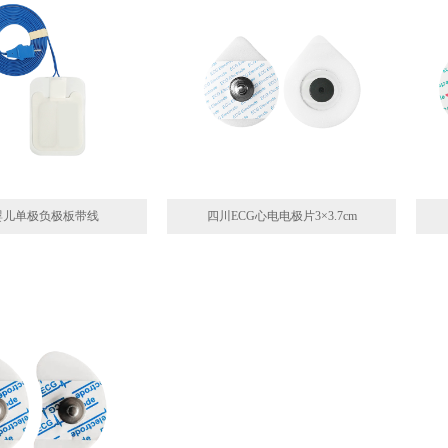
婴儿单极负极板带线
四川ECG心电电极片3×3.7cm