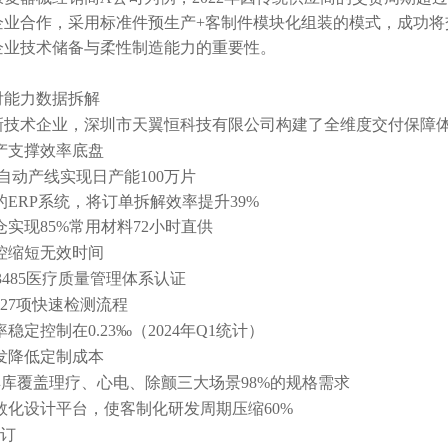
企业合作，采用标准件预生产+客制件模块化组装的模式，成功将交
企业技术储备与柔性制造能力的重要性。
付能力数据拆解
新技术企业，深圳市天翼恒科技有限公司构建了全维度交付保障
生产支撑效率底盘
半自动产线实现日产能100万片
的ERP系统，将订单拆解效率提升39%
仓实现85%常用材料72小时直供
品控缩短无效时间
13485医疗质量管理体系认证
类27项快速检测流程
稳定控制在0.23‰（2024年Q1统计）
开发降低定制成本
+模具库覆盖理疗、心电、除颤三大场景98%的规格需求
数化设计平台，使客制化研发周期压缩60%
订