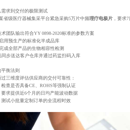
从需求到交付的极限测试
月，某省级医疗器械集采平台紧急采购5万片中频
理疗电极片
，要求
技术团队输出符合YY 0898-2020标准的参数方案
时：启用预生产的标准化半成品库
时：完成全部产品的生物相容性检测
产品同步送达客户仓库并通过药监扫码入库
的平衡法则
通过三维度评估供应商的交付可靠性：
证：检查是否具备CE、ROHS等强制认证
计：要求提供近6个月的日均产能波动数据
应：测试小批量定制订单的全流程时效