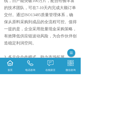
线，日产能突破100万片，配合经验丰富
的技术团队，可在7-10天内完成大额订单
交付。通过ISO13485质量管理体系，确
保从原料采购到成品的全流程可控。值得
一提的是，企业采用批量现金采购策略，
有效降低供应链波动风险，为合作伙伴创
造稳定利润空间。
3. 多元化合作模式，助力市场拓展
首页
电话咨询
在线留言
微信咨询
深圳硅胶电极片厂家
天翼恒支持贴牌代
工、一件起订及区域代理等合作方式，并
提供资质认证、挂网申报等配套服务。目
前已与
3000余家器械经销商建立合作，覆
盖行业代表企业。未来，企业将持续优化
服务网络，赋能更多合作伙伴开拓市场。