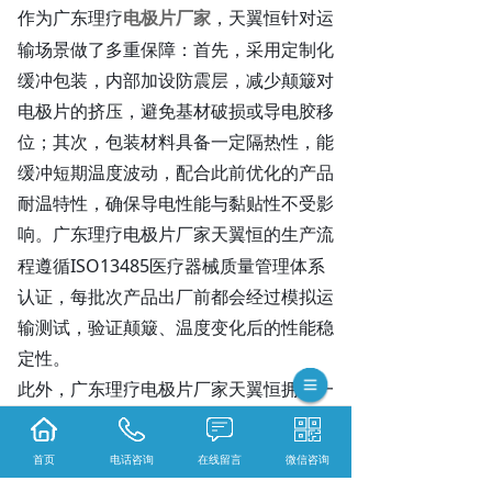
作为
，天翼恒针对运
广东理疗
电极片厂家
输场景做了多重保障：首先，采用定制化
缓冲包装，内部加设防震层，减少颠簸对
电极片的挤压，避免基材破损或导电胶移
位；其次，包装材料具备一定隔热性，能
缓冲短期温度波动，配合此前优化的产品
耐温特性，确保导电性能与黏贴性不受影
响。
天翼恒的生产流
广东理疗电极片厂家
程遵循
ISO13485医疗器械质量管理体系
认证，每批次产品出厂前都会经过模拟运
输测试，验证颠簸、温度变化后的性能稳
定性。
此外，
天翼恒拥有一
广东理疗电极片厂家
万平米厂房与
36条生产线，年产能超1亿
片，批量运输时能统筹物流渠道，选择经
首页
电话咨询
在线留言
微信咨询
验丰富的货运合作方，进一步降低运输风