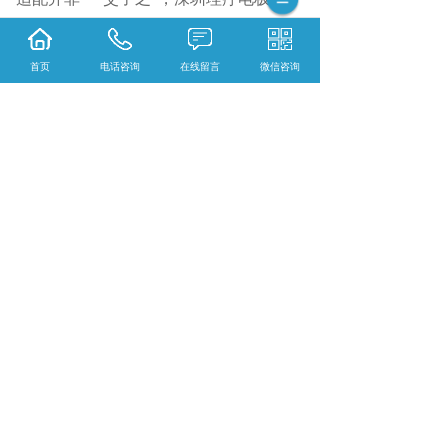
家
的售后服务同样影响长期适配效果。深
圳天翼恒科技为客户提供
“使用跟踪+技术
首页
电话咨询
在线留言
微信咨询
响应”服务：设备装机后，定期回访使用
情况，收集电极片与设备的适配反馈；若
出现信号波动等问题，技术团队24小时内
提供解决方案，通过调整电极片导电凝胶
厚度、优化引线端子接触面积等方式，协
助客户实现稳定适配。
选择注重测试保障与综合实力的
深圳理疗
电极片厂家
，是确保理疗设备高效运行的
前提。深圳天翼恒科技有限公司以系统化
的兼容性验证流程、灵活的定制能力、齐
全的合规资质与贴心售后，为客户提供适
配性强的理疗电极片。如需了解适配方案
或定制需求，可联系：
#1379858#7365#
。