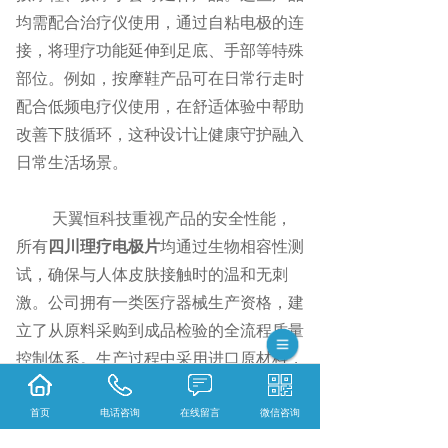
均需配合治疗仪使用，通过自粘电极的连
接，将理疗功能延伸到足底、手部等特殊
部位。例如，按摩鞋产品可在日常行走时
配合低频电疗仪使用，在舒适体验中帮助
改善下肢循环，这种设计让健康守护融入
日常生活场景。
天翼恒科技重视产品的安全性能，
所有
四川理疗电极片
均通过生物相容性测
试，确保与人体皮肤接触时的温和无刺
激。公司拥有一类医疗器械生产资格，建
立了从原料采购到成品检验的全流程质量
控制体系。生产过程中采用进口原材料，
通过严格的工艺参数控制，使产品化学性
能保持稳定，为家庭使用提供了可靠保
首页
电话咨询
在线留言
微信咨询
障。