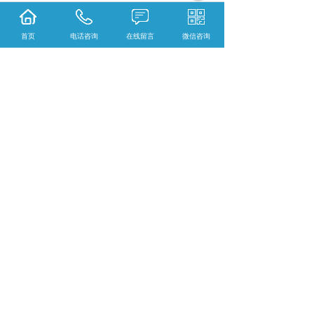
的即时理疗。机构常需多种规格的电极
片，天翼恒提供的不同尺寸、形状产品，
首页
电话咨询
在线留言
微信咨询
能覆盖肩、膝、腰等不同部位的治疗需
求。
从医疗机构到家庭场景，天翼恒电极片通
过适配性设计与合规品质，满足了不同场
景的核心需求。其与多种理疗设备的兼容
特性、稳定的传导性能，以及对使用舒适
度的考量，使其在各类场景中均能发挥实
用价值，成为理疗过程中可靠的配套选
择。
电极片怎么样？电极线厂家哪家便宜？电极贴
片哪家好？深圳市天翼恒科技有限公司主要提
供电极片,电极线厂家,电极贴片,理疗电极片,电
极片厂家,
相关标签：
电极片
,